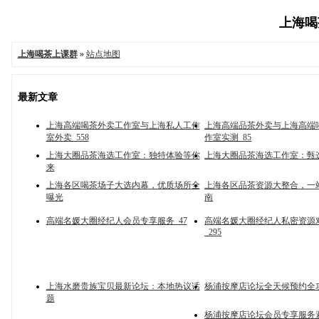
上海喝茶
上海喝茶上课群
»
站点地图
最新文章
上海高端喝茶外卖工作室与上海私人工作
上海高端品茶外卖与上海高端
室外卖_558
作室实测_85
上海大圈品茶海选工作室：独特体验等你
上海大圈品茶海选工作室：甄
来
上海各区喝茶场子大选内幕，优质场所全
上海各区品茶资源大整合，一
曝光
南
高端名媛大圈经纪人会员专享服务_47
高端名媛大圈经纪人私密资源
_295
上海水磨贵族宝贝最新论坛：本地热议话
杨浦按摩店论坛全天候预约全
题
杨浦按摩店论坛会员专享服务